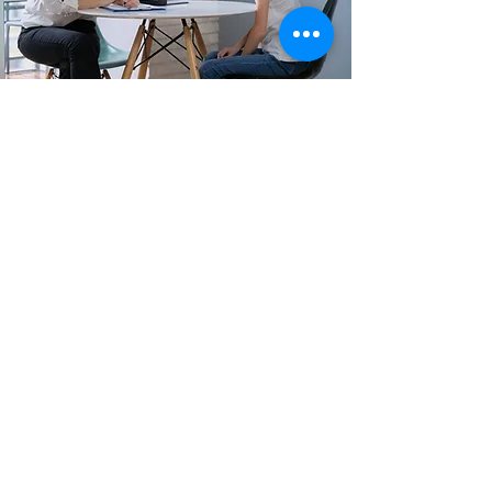
An unserer Schule finden Sie
vielfältige Unterstützung, wenn das
Leben gerade herausfordernd ist.
Ob Sorgen wie Stress, Angst oder
Konflikte – wir bieten inner- und
außerschulische
Beratungsangebote. Lehrkräfte,
Schulpsychologinnen,
Jugendsozialarbeit und
verschiedenste Beratungsstellen